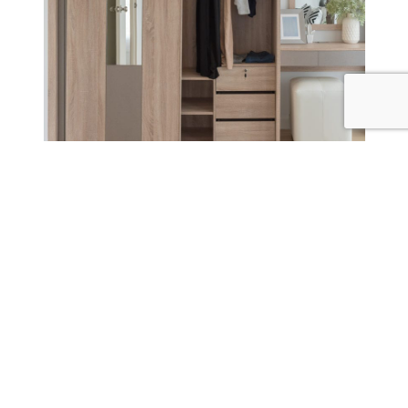
Garderobskjutdörrar –
Materialval och Montering